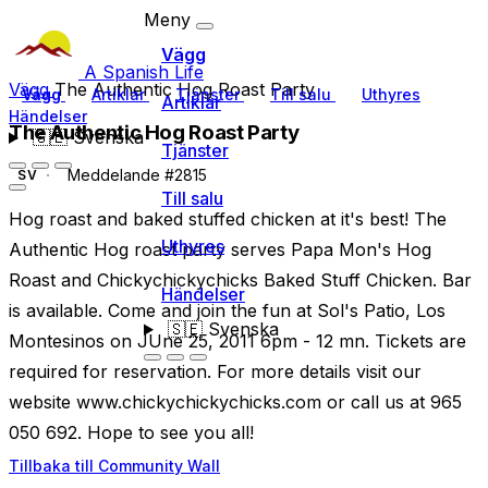
Meny
Vägg
A Spanish Life
Vägg
The Authentic Hog Roast Party
Vägg
Artiklar
Tjänster
Till salu
Uthyres
Artiklar
Händelser
The Authentic Hog Roast Party
🇸🇪
Svenska
Tjänster
Meddelande #2815
SV
Till salu
Hog roast and baked stuffed chicken at it's best! The
Uthyres
Authentic Hog roast party serves Papa Mon's Hog
Roast and Chickychickychicks Baked Stuff Chicken. Bar
Händelser
is available. Come and join the fun at Sol's Patio, Los
🇸🇪
Svenska
Montesinos on JUne 25, 2011 6pm - 12 mn. Tickets are
required for reservation. For more details visit our
website www.chickychickychicks.com or call us at 965
050 692. Hope to see you all!
Tillbaka till Community Wall