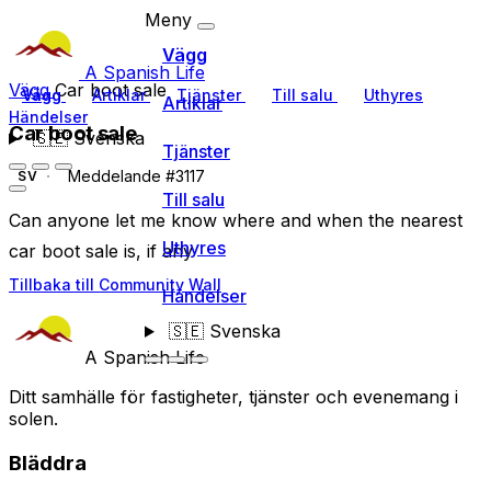
Meny
Vägg
A Spanish Life
Vägg
Car boot sale
Vägg
Artiklar
Tjänster
Till salu
Uthyres
Artiklar
Händelser
Car boot sale
🇸🇪
Svenska
Tjänster
Meddelande #3117
SV
Till salu
Can anyone let me know where and when the nearest
Uthyres
car boot sale is, if any
Tillbaka till Community Wall
Händelser
🇸🇪
Svenska
A Spanish Life
Ditt samhälle för fastigheter, tjänster och evenemang i
solen.
Bläddra