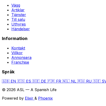
Vägg
Artiklar
Tjänster
Till salu
Uthyres
Händelser
Information
Kontakt
Villkor
Annonsera
Franchise
Språk
🇬🇧
EN
🇪🇸
ES
🇩🇪
DE
🇫🇷
FR
🇳🇱
NL
🇷🇺
RU
🇸🇪
S
© 2026 ASL — A Spanish Life
Powered by
Elixir
&
Phoenix