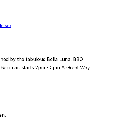
elser
ined by the fabulous Bella Luna. BBQ
, Benimar. starts 2pm - 5pm A Great Way
en.