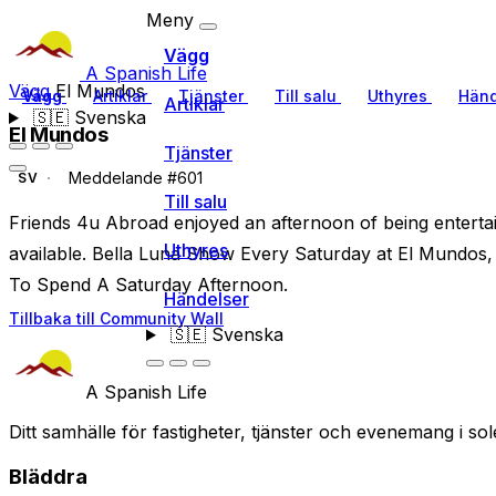
Meny
Vägg
A Spanish Life
Vägg
El Mundos
Vägg
Artiklar
Tjänster
Till salu
Uthyres
Händ
Artiklar
🇸🇪
Svenska
El Mundos
Tjänster
Meddelande #601
SV
Till salu
Friends 4u Abroad enjoyed an afternoon of being enterta
Uthyres
available. Bella Luna Show Every Saturday at El Mundos
To Spend A Saturday Afternoon.
Händelser
Tillbaka till Community Wall
🇸🇪
Svenska
A Spanish Life
Ditt samhälle för fastigheter, tjänster och evenemang i sol
Bläddra