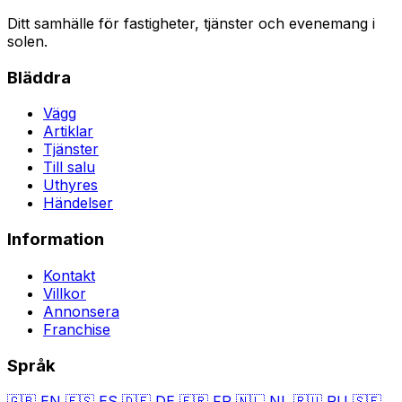
Ditt samhälle för fastigheter, tjänster och evenemang i
solen.
Bläddra
Vägg
Artiklar
Tjänster
Till salu
Uthyres
Händelser
Information
Kontakt
Villkor
Annonsera
Franchise
Språk
🇬🇧
EN
🇪🇸
ES
🇩🇪
DE
🇫🇷
FR
🇳🇱
NL
🇷🇺
RU
🇸🇪