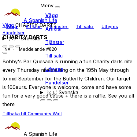
Meny
Vägg
A Spanish Life
Vägg
CHARITY DARTS
Vägg
Artiklar
Tjänster
Till salu
Uthyres
Artiklar
Händelser
CHARITY DARTS
🇸🇪
Svenska
Tjänster
Meddelande #820
SV
Till salu
Bobby's Bar Quesada is running a fun Charity darts nite
Uthyres
every Thursday nite starting on the 195h May through
to mid September for the Butterfly Children. Our target
Händelser
is 100eurs. Everyone is welcome, come and have some
🇸🇪
Svenska
fun for a very good cause + there is a raffle. See you all
there
Tillbaka till Community Wall
A Spanish Life